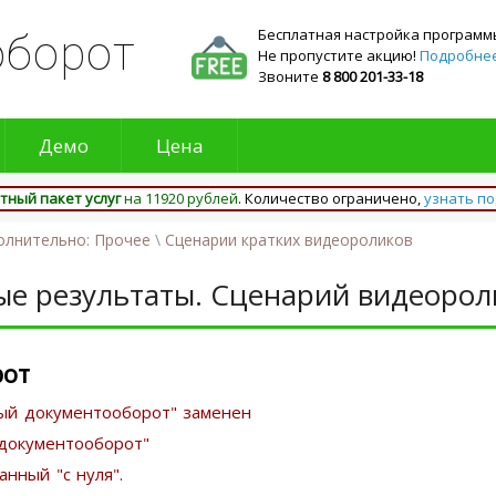
Бесплатная настройка программ
оборот
Не пропустите акцию!
Подробнее.
Звоните
8 800 201-33-18
Демо
Цена
тный пакет услуг
на 11920 рублей
. Количество ограничено,
узнать п
олнительно: Прочее
\
Сценарии кратких видеороликов
ые результаты. Сценарий видеорол
рот
ый документооборот" заменен
документооборот"
нный "с нуля".