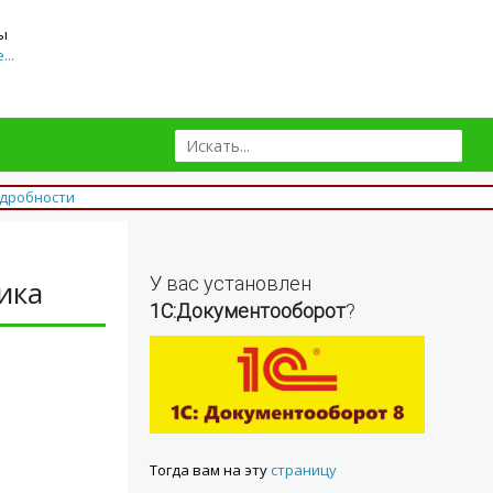
ы
..
одробности
У вас установлен
ика
1С:Документооборот
?
Тогда вам на эту
страницу