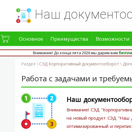
Наш документо
Основное
Преимущества
Возможности
Внимание! До конца лета 2026 мы дарим вам
беспла
Раздел \
СЭД Корпоративный документооборот
\
Доп
Работа с задачами и требуем
Наш документообо
Внимание! СЭД "Корпоративн
на новый продукт СЭД "Наш 
оптимизированный и переписа