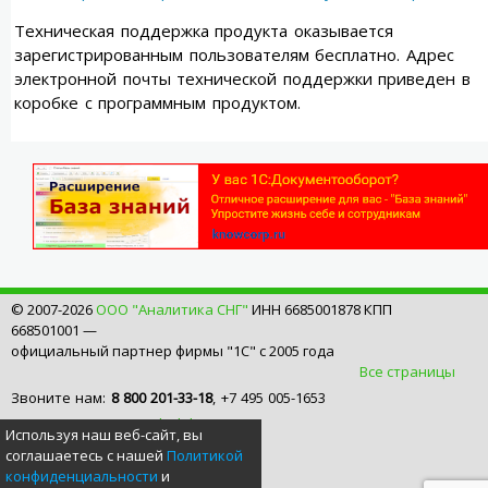
Техническая поддержка продукта оказывается
зарегистрированным пользователям бесплатно. Адрес
электронной почты технической поддержки приведен в
коробке с программным продуктом.
© 2007-2026
ООО "Аналитика СНГ"
ИНН 6685001878 КПП
668501001 —
официальный партнер фирмы "1С" с 2005 года
Все страницы
Звоните нам:
8 800 201-33-18
, +7 495 005-1653
Пишите нам:
1c@nash-dok.ru
Используя наш веб-сайт, вы
WhatsApp/79222950532
соглашаетесь с нашей
Политикой
конфиденциальности
и
Больше информации VKontakte